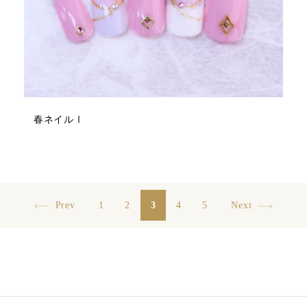
春ネイルⅠ
Prev
1
2
3
4
5
Next