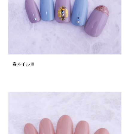
春ネイルⅢ